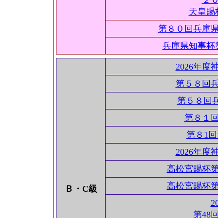
２
天皇賜
第８０回兵庫
兵庫県知事杯
2026年
第５８回
第５８回
第８１
第８1
2026年
高松宮賜杯
高松宮賜杯
Ｂ・C級
2
第48