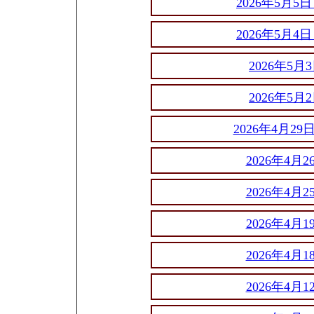
2026年5月
2026年5月
2026年5
2026年5
2026年4月
2026年4
2026年4
2026年4
2026年4
2026年4