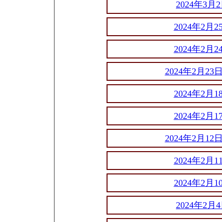
2024年3
2024年2
2024年2
2024年2月
2024年2
2024年2
2024年2月
2024年2
2024年2
2024年2