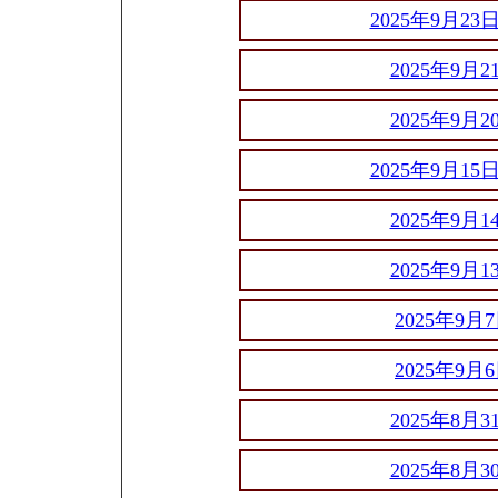
2025年9月
2025年9
2025年9
2025年9月
2025年9
2025年9
2025年9
2025年9
2025年8
2025年8