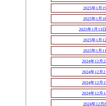
2025年1
2025年1
2025年1月
2025年1
2025年1
2024年12
2024年12
2024年12
2024年12
2024年1