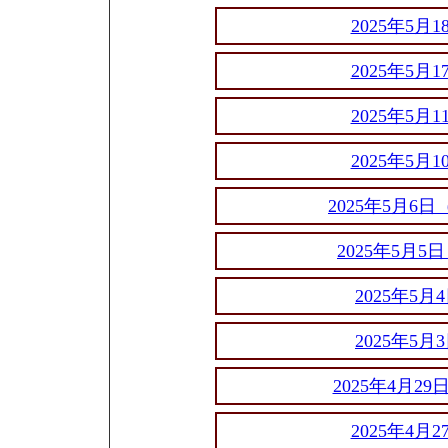
2025年5
2025年5
2025年5
2025年5
2025年5月
2025年5月
2025年5
2025年5
2025年4月
2025年4