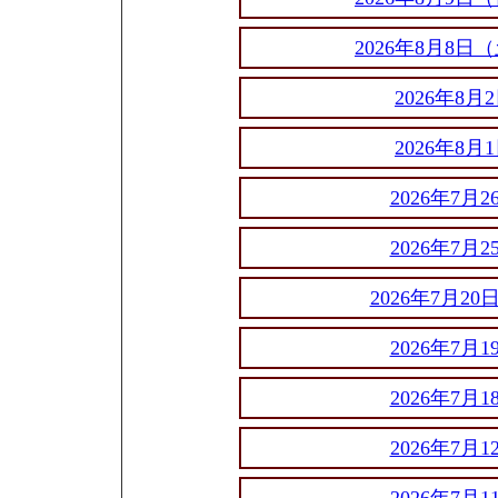
2026年8月8
2026年8
2026年8
2026年7
2026年7
2026年7月
2026年7
2026年7
2026年7