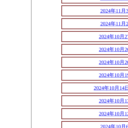
2024年1
2024年1
2024年10
2024年10
2024年10
2024年10
2024年10月
2024年10
2024年10
2024年1