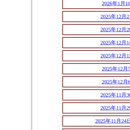
2026年1
2025年12
2025年12
2025年12
2025年12
2025年1
2025年1
2025年11
2025年11
2025年11月