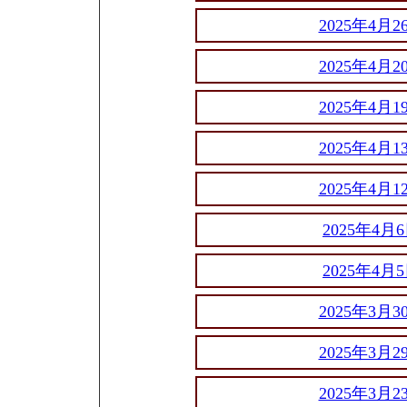
2025年4
2025年4
2025年4
2025年4
2025年4
2025年4
2025年4
2025年3
2025年3
2025年3