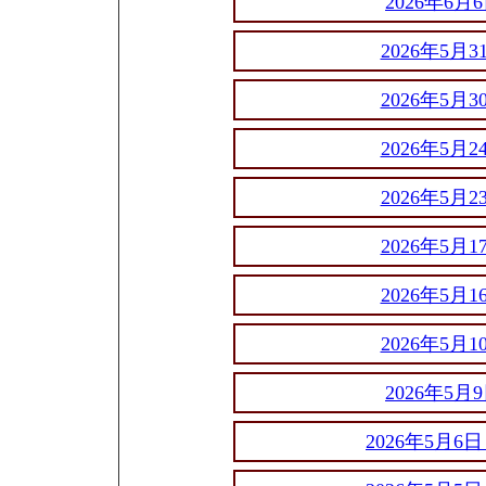
2026年6
2026年5
2026年5
2026年5
2026年5
2026年5
2026年5
2026年5
2026年5
2026年5月