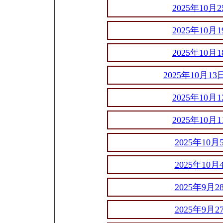
2025年10
2025年10
2025年10
2025年10月
2025年10
2025年10
2025年1
2025年1
2025年9
2025年9